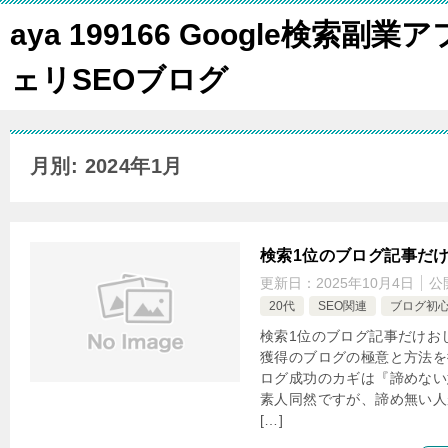
aya 199166 Google検索副業ア
ェリSEOブログ
月別: 2024年1月
検索1位のブログ記事だ
更新日：
2025年10月4日
公
20代
SEO関連
ブログ初
検索1位のブログ記事だけお
獲得のブログの極意と方法を徹
ログ成功のカギは『諦めない
素人同然ですが、諦め無い人
[…]