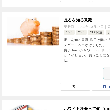
足るを知る意識
更新日：
2025年10月17日
10代
20代
SEO関連
足るを知る意識 昨日は妻と
デパートへ出かけました。…
良いdaisoシャワーヘッド（ＳＶ
がイイと言い、買うことにな
[…]
ホワイト社会って何【upd