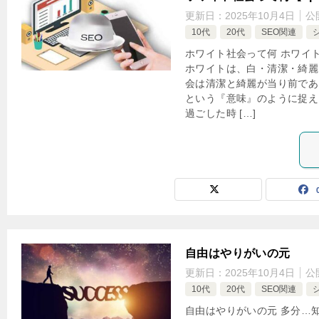
更新日：
2025年10月4日
公
10代
20代
SEO関連
ホワイト社会って何 ホワイト社
ホワイトは、白・清潔・綺麗
会は清潔と綺麗が当り前であ
という『意味』のように捉え
過ごした時 […]
自由はやりがいの元
更新日：
2025年10月4日
公
10代
20代
SEO関連
自由はやりがいの元 多分…