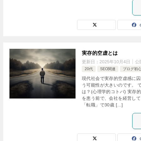
実存的空虚とは
更新日：
2025年10月4日
公
20代
SEO関連
ブログ初
現代社会で実存的空虚感に囚
う可能性が大きいのです。 
は？(心理学的コトバ) 実存
を患う前で、会社を経営して
「転職」で30歳 […]