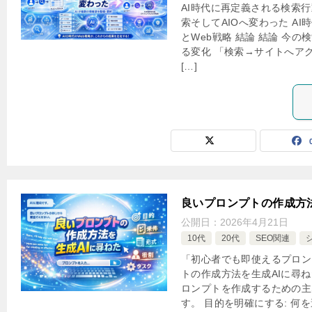
AI時代に再定義される検索行
索そしてAIOへ変わった A
とWeb戦略 結論 結論 今
る変化 「検索→サイトへア
[…]
良いプロンプトの作成方法
公開日：
2026年4月21日
10代
20代
SEO関連
「初心者でも即使えるプロン
トの作成方法を生成AIに尋ねた
ロンプトを作成するための主
す。 目的を明確にする: 何