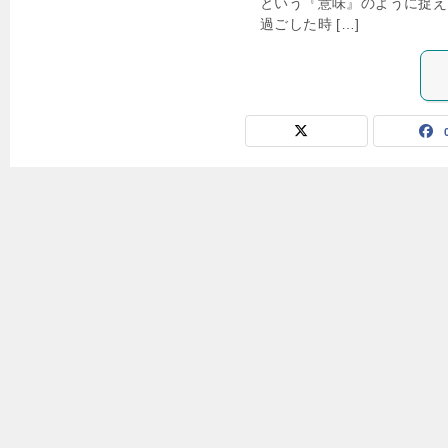
という『意味』のように捉え
過ごした時 […]