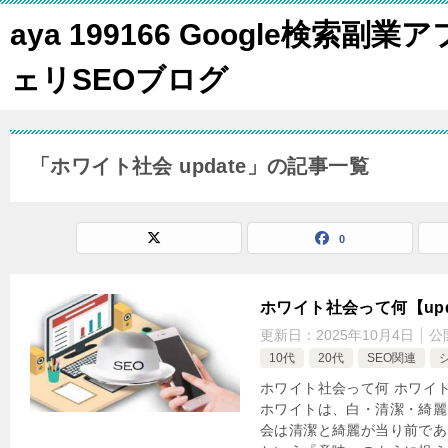
aya 199166 Google検索副業ア
ェリSEOブログ
「ホワイト社会 update」の記事一覧
0
ホワイト社会って何【upd
更新日：
2025年10月4日
公
10代
20代
SEO関連
ホワイト社会って何 ホワイト社
ホワイトは、白・清潔・綺麗
会は清潔と綺麗が当り前であ