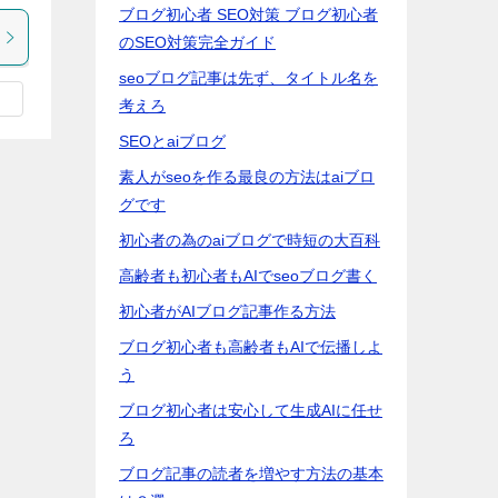
ブログ初心者 SEO対策 ブログ初心者
のSEO対策完全ガイド
seoブログ記事は先ず、タイトル名を
考えろ
SEOとaiブログ
素人がseoを作る最良の方法はaiブロ
グです
初心者の為のaiブログで時短の大百科
高齢者も初心者もAIでseoブログ書く
初心者がAIブログ記事作る方法
ブログ初心者も高齢者もAIで伝播しよ
う
ブログ初心者は安心して生成AIに任せ
ろ
ブログ記事の読者を増やす方法の基本