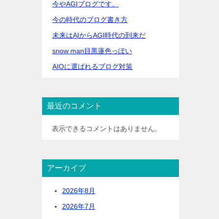
今やAGIブログです。
今の時代のブログ書き方
未来はAIからAGI時代の到来だ
snow man目黒蓮色っぽい
AIOに選ばれるブログ対策
最近のコメント
表示できるコメントはありません。
アーカイブ
2026年8月
2026年7月