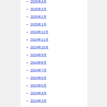
2025年4月
2025年3月
2025年2月
2025年1月
2024年12月
2024年11月
2024年10月
2024年9月
2024年8月
2024年7月
2024年6月
2024年5月
2024年4月
2024年3月