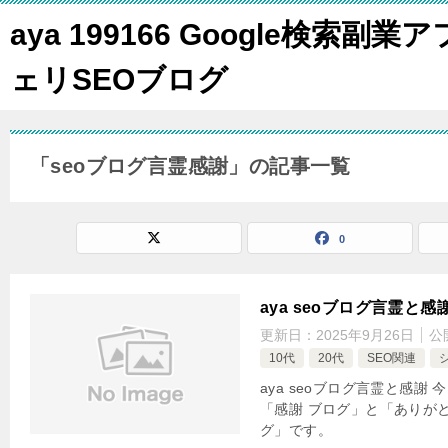
aya 199166 Google検索副業ア
ェリSEOブログ
「seoブログ言霊感謝」の記事一覧
0
aya seoブログ言霊と感
更新日：
2025年9月26日
公
10代
20代
SEO関連
aya seoブログ言霊と感謝
「感謝 ブログ」と「ありがと
グ」です。