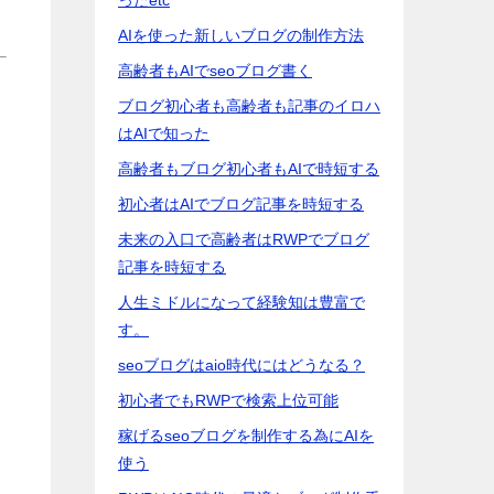
AIを使った新しいブログの制作方法
高齢者もAIでseoブログ書く
ブログ初心者も高齢者も記事のイロハ
はAIで知った
高齢者もブログ初心者もAIで時短する
初心者はAIでブログ記事を時短する
り
未来の入口で高齢者はRWPでブログ
記事を時短する
人生ミドルになって経験知は豊富で
す。
seoブログはaio時代にはどうなる？
初心者でもRWPで検索上位可能
稼げるseoブログを制作する為にAIを
使う