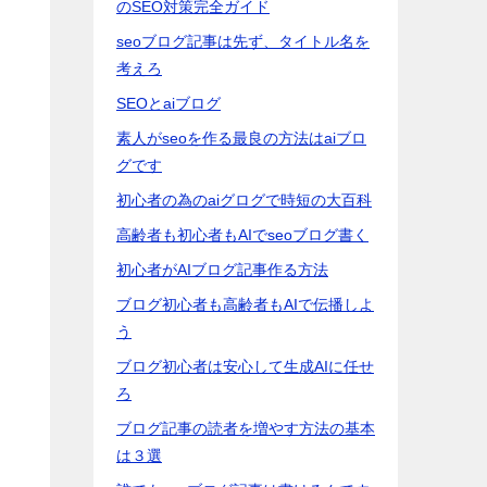
のSEO対策完全ガイド
seoブログ記事は先ず、タイトル名を
考えろ
SEOとaiブログ
素人がseoを作る最良の方法はaiブロ
グです
初心者の為のaiグログで時短の大百科
高齢者も初心者もAIでseoブログ書く
初心者がAIブログ記事作る方法
ブログ初心者も高齢者もAIで伝播しよ
う
ブログ初心者は安心して生成AIに任せ
ろ
ブログ記事の読者を増やす方法の基本
は３選