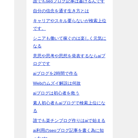
誰でもseoブログ記事は書けるんです
自分の信念を通す生き方とは
キャリアやスキル要らないが検索上位
です。
シニアも働いて稼ぐのは楽しく元気に
なる
意思や思考や思想を発表するならaiブ
ログです
aiブログを2時間で作る
Webのムズイ解説は何故
aiブログは初心者を救う
素人初心者もaiブログで検索上位にな
る
誰でも楽チンブログ作りはaiで始まる
ai利用のseoブログ記事を書く為に知
ったetc