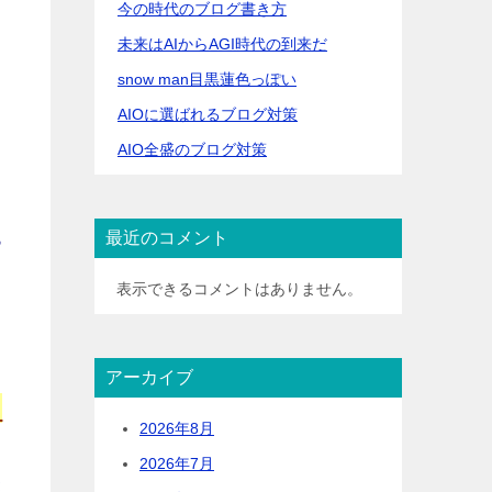
今の時代のブログ書き方
未来はAIからAGI時代の到来だ
snow man目黒蓮色っぽい
AIOに選ばれるブログ対策
ま
AIO全盛のブログ対策
最近のコメント
す
ま
表示できるコメントはありません。
アーカイブ
こ
2026年8月
2026年7月
き