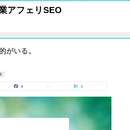
検索副業アフェリSEO
的がいる。
者
0
0