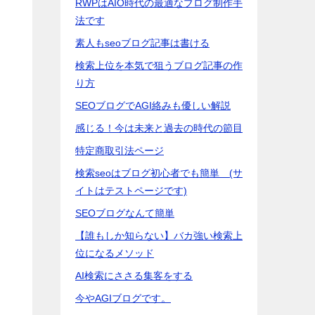
RWPはAIO時代の最適なブログ制作手
法です
素人もseoブログ記事は書ける
検索上位を本気で狙うブログ記事の作
り方
SEOブログでAGI絡みも優しい解説
感じる！今は未来と過去の時代の節目
特定商取引法ページ
検索seoはブログ初心者でも簡単 (サ
イトはテストページです)
SEOブログなんて簡単
【誰もしか知らない】バカ強い検索上
位になるメソッド
AI検索にささる集客をする
今やAGIブログです。