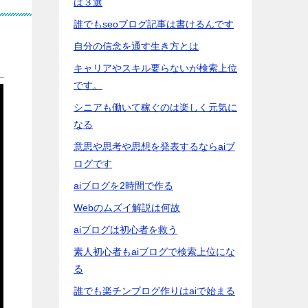
は３選
誰でもseoブログ記事は書けるんです
自分の信念を通す生き方とは
キャリアやスキル要らないが検索上位
です。
シニアも働いて稼ぐのは楽しく元気に
なる
意思や思考や思想を発表するならaiブ
ログです
aiブログを2時間で作る
Webのムズイ解説は何故
aiブログは初心者を救う
素人初心者もaiブログで検索上位にな
る
誰でも楽チンブログ作りはaiで始まる