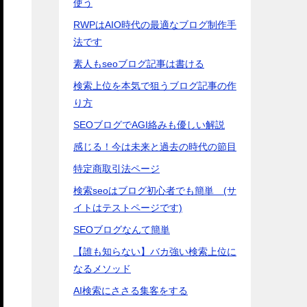
使う
RWPはAIO時代の最適なブログ制作手
法です
素人もseoブログ記事は書ける
検索上位を本気で狙うブログ記事の作
り方
SEOブログでAGI絡みも優しい解説
感じる！今は未来と過去の時代の節目
特定商取引法ページ
検索seoはブログ初心者でも簡単 (サ
イトはテストページです)
SEOブログなんて簡単
【誰も知らない】バカ強い検索上位に
なるメソッド
AI検索にささる集客をする