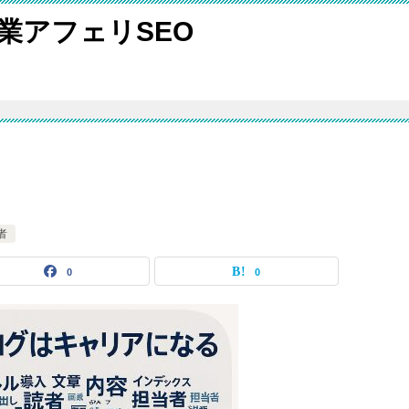
検索副業アフェリSEO
者
0
0