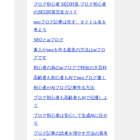
ブログ初心者 SEO対策 ブログ初心者
のSEO対策完全ガイド
seoブログ記事は先ず、タイトル名を
考えろ
SEOとaiブログ
素人がseoを作る最良の方法はaiブロ
グです
初心者の為のaiブログで時短の大百科
高齢者も初心者もAIでseoブログ書く
初心者がAIブログ記事作る方法
ブログ初心者も高齢者もAIで伝播しよ
う
ブログ初心者は安心して生成AIに任せ
ろ
ブログ記事の読者を増やす方法の基本