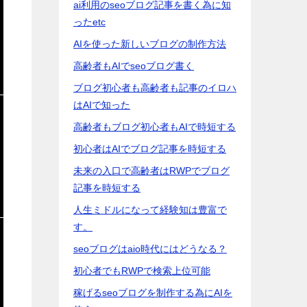
ai利用のseoブログ記事を書く為に知
ったetc
AIを使った新しいブログの制作方法
高齢者もAIでseoブログ書く
ブログ初心者も高齢者も記事のイロハ
はAIで知った
高齢者もブログ初心者もAIで時短する
初心者はAIでブログ記事を時短する
未来の入口で高齢者はRWPでブログ
記事を時短する
人生ミドルになって経験知は豊富で
す。
seoブログはaio時代にはどうなる？
初心者でもRWPで検索上位可能
稼げるseoブログを制作する為にAIを