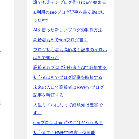
誰でも楽チンブログ作りはaiで始まる
ai利用のseoブログ記事を書く為に知
ったetc
AIを使った新しいブログの制作方法
高齢者もAIでseoブログ書く
ブログ初心者も高齢者も記事のイロハ
ン
はAIで知った
高齢者もブログ初心者もAIで時短する
初心者はAIでブログ記事を時短する
未来の入口で高齢者はRWPでブログ
し
記事を時短する
さ
人生ミドルになって経験知は豊富で
す。
seoブログはaio時代にはどうなる？
初心者でもRWPで検索上位可能