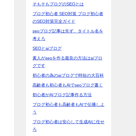
そもそもブログのSEOとは
ブログ初心者 SEO対策 ブログ初心者
のSEO対策完全ガイド
seoブログ記事は先ず、タイトル名を
考えろ
SEOとaiブログ
素人がseoを作る最良の方法はaiブロ
グです
初心者の為のaiブログで時短の大百科
高齢者も初心者もAIでseoブログ書く
初心者がAIブログ記事作る方法
ブログ初心者も高齢者もAIで伝播しよ
う
ブログ初心者は安心して生成AIに任せ
ろ