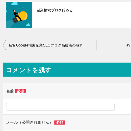
副業検索ブログ始める
投
aya Google検索副業SEOブログ高齢者の呟き
a
稿
ナ
コメントを残す
ビ
ゲ
ー
名前
必須
シ
ョ
ン
メール（公開されません）
必須