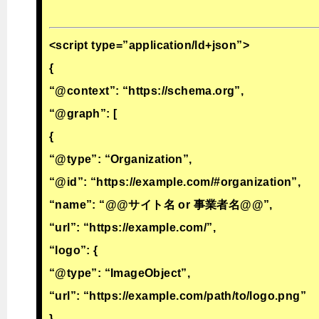
<script type=”application/ld+json”>
{
“@context”: “https://schema.org”,
“@graph”: [
{
“@type”: “Organization”,
“@id”: “https://example.com/#organization”,
“name”: “@@サイト名 or 事業者名@@”,
“url”: “https://example.com/”,
“logo”: {
“@type”: “ImageObject”,
“url”: “https://example.com/path/to/logo.png”
},