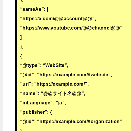
“sameAs”: [
“https://x.com/@@account@@”,
“https://www.youtube.com/@@channel@@”
]
},
{
“@type”: “WebSite”,
“@id”: “https://example.com/#website”,
“url”: “https://example.com/”,
“name”: “@@サイト名@@”,
“inLanguage”: “ja”,
“publisher”: {
“@id”: “https://example.com/#organization”
},