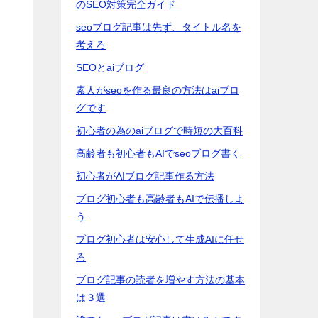
のSEO対策完全ガイド
seoブログ記事は先ず、タイトル名を
考えろ
SEOとaiブログ
素人がseoを作る最良の方法はaiブロ
グです
初心者の為のaiブログで時短の大百科
高齢者も初心者もAIでseoブログ書く
初心者がAIブログ記事作る方法
ブログ初心者も高齢者もAIで伝播しよ
う
ブログ初心者は安心して生成AIに任せ
ろ
ブログ記事の読者を増やす方法の基本
は３選