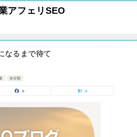
検索副業アフェリSEO
齢になるまで待て
者
未分類
0
0