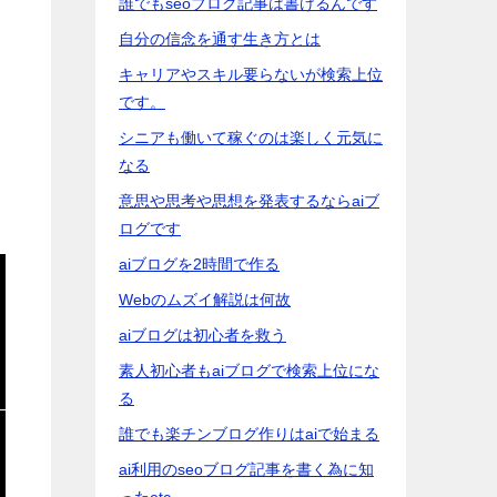
誰でもseoブログ記事は書けるんです
自分の信念を通す生き方とは
キャリアやスキル要らないが検索上位
です。
シニアも働いて稼ぐのは楽しく元気に
なる
意思や思考や思想を発表するならaiブ
ログです
aiブログを2時間で作る
Webのムズイ解説は何故
aiブログは初心者を救う
素人初心者もaiブログで検索上位にな
る
誰でも楽チンブログ作りはaiで始まる
ai利用のseoブログ記事を書く為に知
ったetc