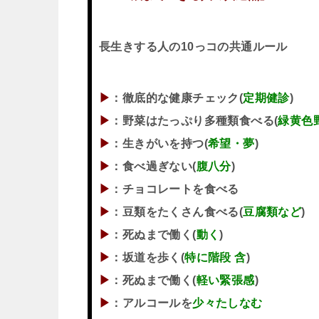
長生きする人の10っコの共通ルール
▶
：徹底的な健康チェック(
定期健診
)
▶
：野菜はたっぷり多種類食べる(
緑黄色
▶
：生きがいを持つ(
希望・夢
)
▶
：食べ過ぎない(
腹八分
)
▶
：チョコレートを食べる
▶
：豆類をたくさん食べる(
豆腐類など
)
▶
：死ぬまで働く(
動く
)
▶
：坂道を歩く(
特に階段 含
)
▶
：死ぬまで働く(
軽い緊張感
)
▶
：アルコールを
少々たしなむ