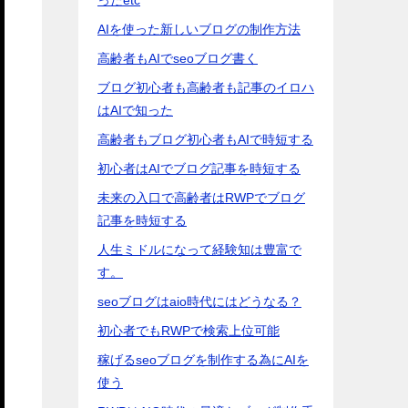
AIを使った新しいブログの制作方法
高齢者もAIでseoブログ書く
ブログ初心者も高齢者も記事のイロハ
はAIで知った
高齢者もブログ初心者もAIで時短する
初心者はAIでブログ記事を時短する
未来の入口で高齢者はRWPでブログ
記事を時短する
人生ミドルになって経験知は豊富で
す。
seoブログはaio時代にはどうなる？
初心者でもRWPで検索上位可能
稼げるseoブログを制作する為にAIを
使う