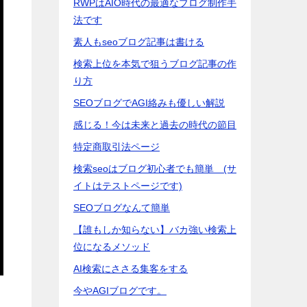
RWPはAIO時代の最適なブログ制作手
法です
素人もseoブログ記事は書ける
検索上位を本気で狙うブログ記事の作
り方
SEOブログでAGI絡みも優しい解説
感じる！今は未来と過去の時代の節目
特定商取引法ページ
検索seoはブログ初心者でも簡単 (サ
イトはテストページです)
SEOブログなんて簡単
【誰もしか知らない】バカ強い検索上
位になるメソッド
AI検索にささる集客をする
今やAGIブログです。